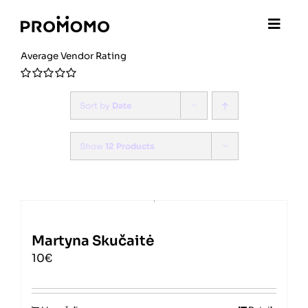
Skip
to
content
Average Vendor Rating
0
out
Sort by
Date
of
5
Show
12 Products
Martyna Skučaitė
10€