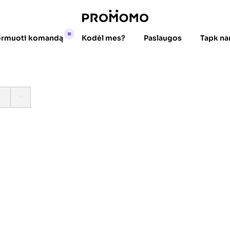
ormuoti komandą
Kodėl mes?
Paslaugos
Tapk na