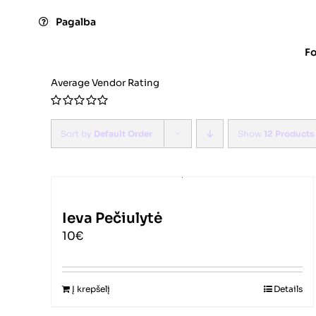
Skip
Pagalba
to
content
F
Average Vendor Rating
0
out
Sort by
Default Order
Show
12 Products
of
5
Ieva Pečiulytė
10€
Į krepšelį
Details