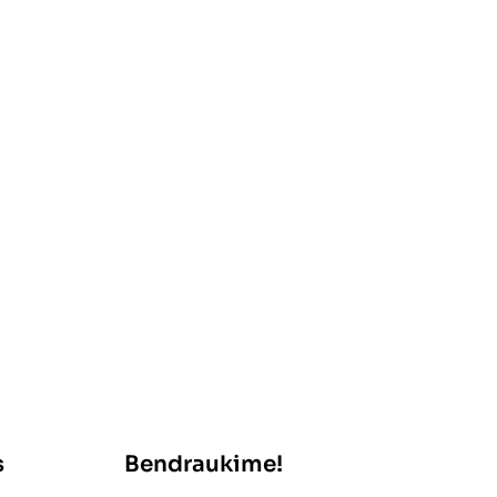
s
Bendraukime!