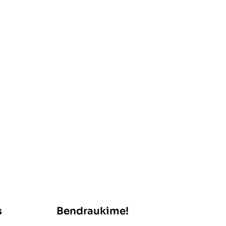
s
Bendraukime!