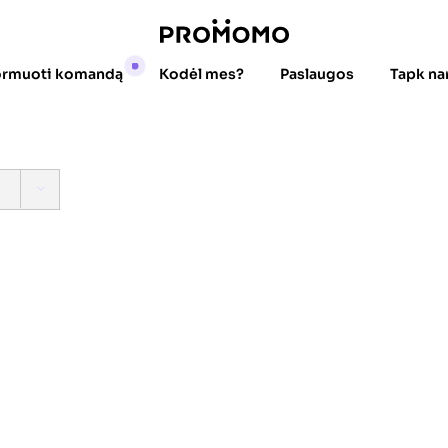
ormuoti komandą
Kodėl mes?
Paslaugos
Tapk na