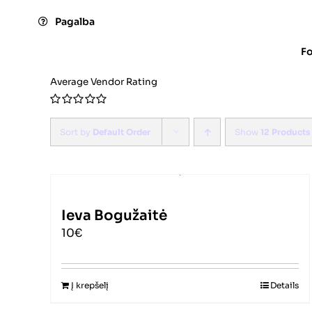
Skip
Pagalba
to
content
F
Average Vendor Rating
0
out
Sort by
Default Order
Show
12 Products
of
5
Ieva Bogužaitė
10€
Į krepšelį
Details