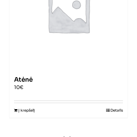
Atėnė
10€
Į krepšelį
Details