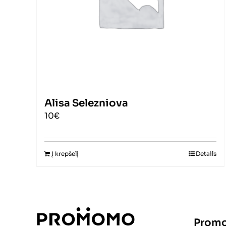
Alisa Selezniova
10€
Į krepšelį
Details
Promo