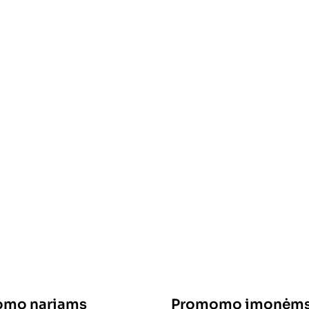
mo nariams
Promomo įmonėm