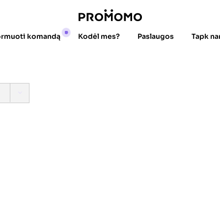
ormuoti komandą
Kodėl mes?
Paslaugos
Tapk na