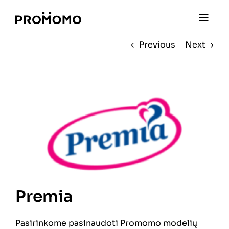
Skip
to
content
Previous
Next
View
Larger
Image
Premia
Pasirinkome pasinaudoti Promomo modelių