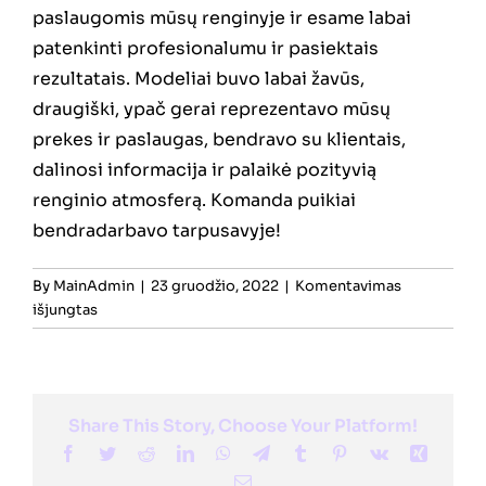
paslaugomis mūsų renginyje ir esame labai
patenkinti profesionalumu ir pasiektais
rezultatais. Modeliai buvo labai žavūs,
draugiški, ypač gerai reprezentavo mūsų
prekes ir paslaugas, bendravo su klientais,
dalinosi informacija ir palaikė pozityvią
renginio atmosferą. Komanda puikiai
bendradarbavo tarpusavyje!
By
MainAdmin
|
23 gruodžio, 2022
|
Komentavimas
įraše
išjungtas
Premia
Share This Story, Choose Your Platform!
Facebook
Twitter
Reddit
LinkedIn
WhatsApp
Telegram
Tumblr
Pinterest
Vk
Xing
Email