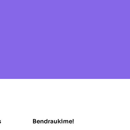
s
Bendraukime!