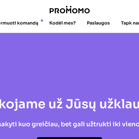
ormuoti komandą
Kodėl mes?
Paslaugos
Tapk na
kojame už Jūsų užklau
kyti kuo greičiau, bet gali užtrukti iki vie