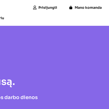
Prisijungti
Mano komanda
riu
są.
nos darbo dienos