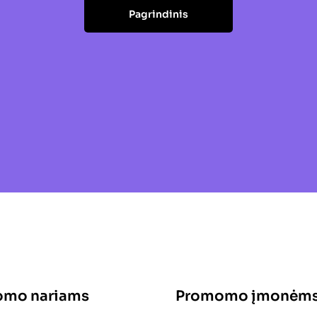
Pagrindinis
mo nariams
Promomo įmonėm