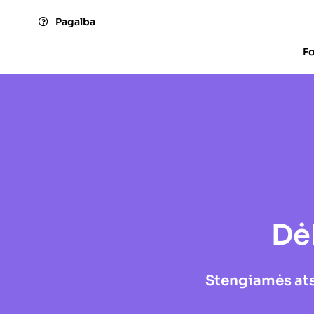
Skip
Pagalba
to
content
F
Dė
Stengiamės atsa